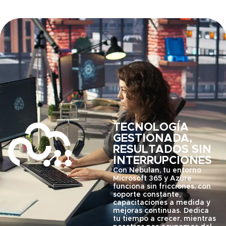
TECNOLOGÍA
GESTIONADA,
RESULTADOS SIN
INTERRUPCIONES
Con Nebulan, tu entorno
Microsoft 365 y Azure
funciona sin fricciones, con
soporte constante,
capacitaciones a medida y
mejoras continuas. Dedica
tu tiempo a crecer, mientras