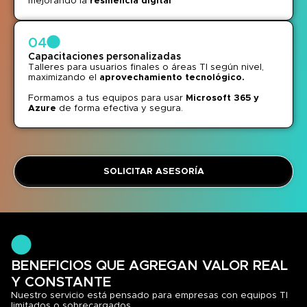
mejorando la
resiliencia digital
04
Capacitaciones personalizadas
Talleres para usuarios finales o áreas TI según nivel,
maximizando el
aprovechamiento tecnológico.
Formamos a tus equipos para usar
Microsoft 365 y
Azure
de forma efectiva y segura.
SOLICITAR ASESORÍA
BENEFICIOS QUE AGREGAN VALOR REAL
Y CONSTANTE
Nuestro servicio está pensado para empresas con equipos TI
limitados o sobrecargados.