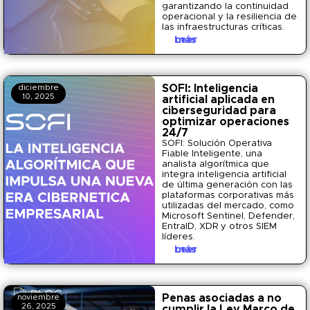
garantizando la continuidad
operacional y la resiliencia de
las infraestructuras críticas.
Leer más
SOFI: Inteligencia
diciembre
10, 2025
artificial aplicada en
ciberseguridad para
optimizar operaciones
24/7
SOFI: Solución Operativa
Fiable Inteligente, una
analista algorítmica que
integra inteligencia artificial
de última generación con las
plataformas corporativas más
utilizadas del mercado, como
Microsoft Sentinel, Defender,
EntraID, XDR y otros SIEM
líderes.
Leer más
Penas asociadas a no
noviembre
26, 2025
cumplir la Ley Marco de