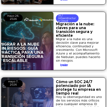
IA /
mayo 26,
Infraestructur
2026
a Cloud
Migración a la nube:
claves para una
transición segura y
eficiente
Migrar a la nube es una
decisión clave para mejorar
eficiencia, continuidad y
crecimiento. Con Microsoft
Azure y el acompañamiento
de Nebulan, puedes hacerlo
sin riesgos.
Leer más
Cómo un SOC 24/7
mayo 7,
2026
potenciado por IA
protege tu empresa en
tiempo real
Hoy la ciberseguridad es uno
de los servicios más críticos
para cualquier empresa. El