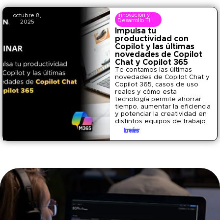
Innovación y
octubre 8,
Desarrollo TI
2025
Impulsa tu
productividad con
Copilot y las últimas
novedades de Copilot
Chat y Copilot 365
Te contamos las últimas
novedades de Copilot Chat y
Copilot 365, casos de uso
reales y cómo esta
tecnología permite ahorrar
tiempo, aumentar la eficiencia
y potenciar la creatividad en
distintos equipos de trabajo.
Leer más