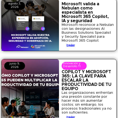
Microsoft valida a
agosto 3,
2026
Nebulan como
especialista en
Microsoft 365 Copilot,
IA y seguridad
Microsoft reconoce a Nebulan
con las designaciones AI
Business Solutions Specialist
y Security Specialist para
Microsoft 365 Copilot.
Leer más
Innovación y
junio 9,
Desarrollo TI
2026
COPILOT Y MICROSOFT
365: LA CLAVE PARA
ESCALAR LA
PRODUCTIVIDAD DE TU
EQUIPO
Las organizaciones enfrentan
una presión constante por
hacer más sin aumentar
costos; sin embargo, los
procesos tradicionales ya no
son suficientes.
Leer más